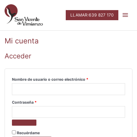
Ir
Men
al
LLAMAR:639 827 170
contenido
prin
Obligatorio
Obligatorio
Mi cuenta
Acceder
Nombre de usuario o correo electrónico
*
Contraseña
*
Recuérdame