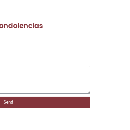
condolencias
Send