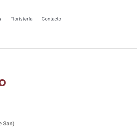
s
Floristería
Contacto
o
e San)