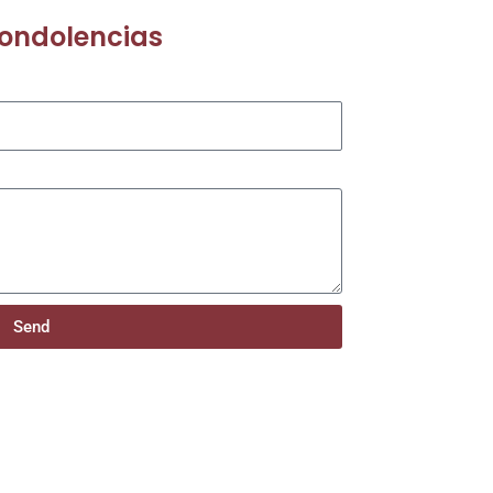
condolencias
Send