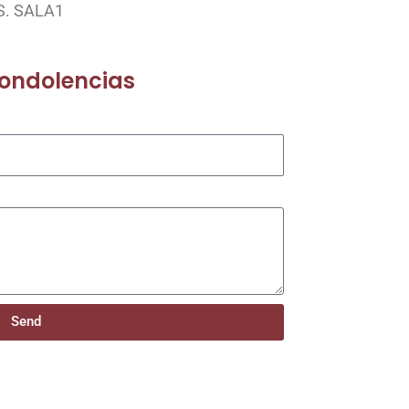
S. SALA1
condolencias
Send