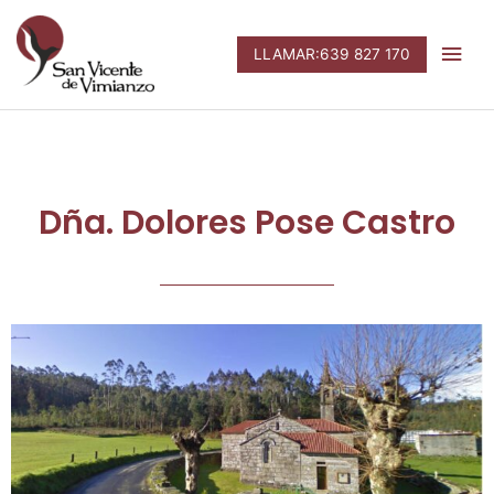
Ir
Men
al
LLAMAR:639 827 170
contenido
prin
Dña. Dolores Pose Castro