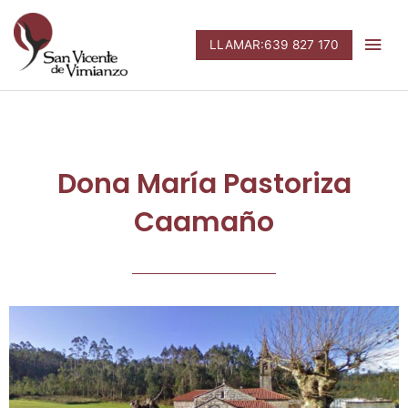
Ir
Men
al
LLAMAR:639 827 170
contenido
prin
Dona María Pastoriza
Caamaño