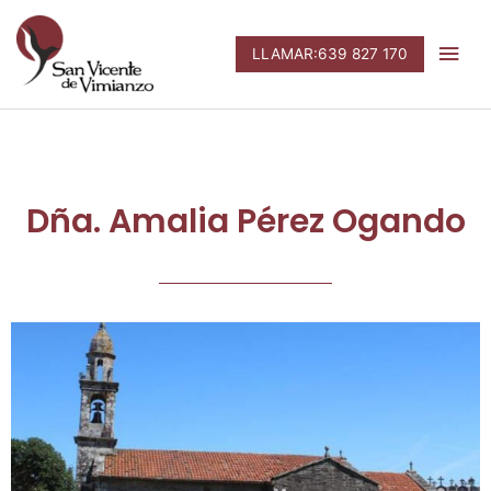
Ir
Men
al
LLAMAR:639 827 170
contenido
prin
Dña. Amalia Pérez Ogando