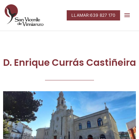
Ir
Men
al
LLAMAR:639 827 170
contenido
prin
D. Enrique Currás Castiñeira