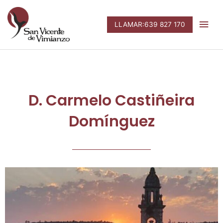
Ir
Men
al
LLAMAR:639 827 170
contenido
prin
D. Carmelo Castiñeira
Domínguez