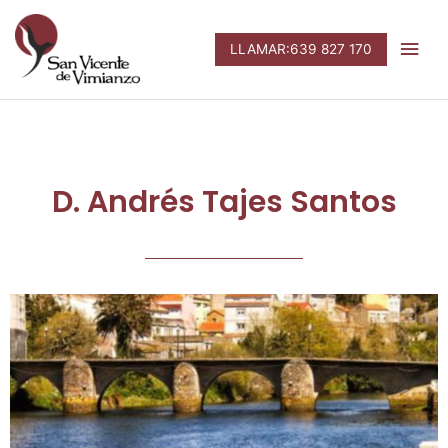
Ir
Men
al
LLAMAR:639 827 170
contenido
prin
D. Andrés Tajes Santos